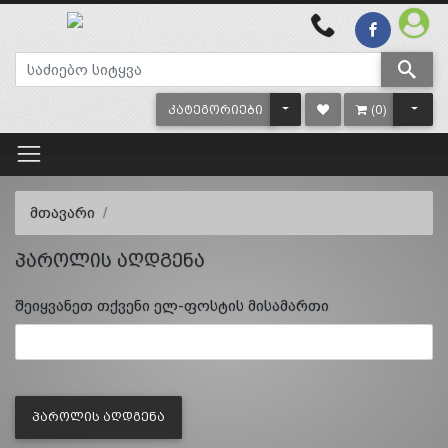
TOGGLE DROPDOWN
TOGG
ᲙᲐᲢᲔᲒᲝᲠᲘᲔᲑᲘ
(0)
მთავარი
პაროლის აღდგენა
შეიყვანეთ თქვენი ელ-ფოსტის მისამართი
ᲞᲐᲠᲝᲚᲘᲡ ᲐᲦᲓᲒᲔᲜᲐ