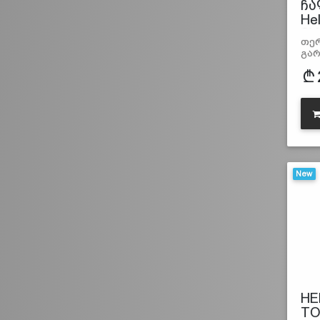
ჩა
He
SV
თე
გარ
New
HE
TO