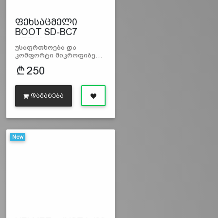
ფეხსაცმელი
BOOT SD-BC7
URBAN U…
უსაფრთხოება და
კომფორტი მიკროფიბე…
250
ᲓᲐᲛᲐᲢᲔᲑᲐ
New