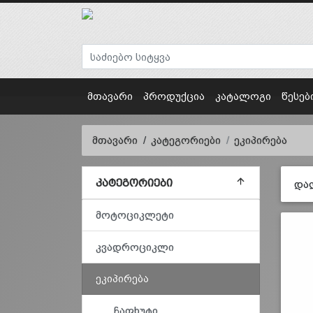
მთავარი
პროდუქცია
კატალოგი
წესებ
მთავარი
კატეგორიები
ეკიპირება
ᲙᲐᲢᲔᲒᲝᲠᲘᲔᲑᲘ
და
მოტოციკლეტი
კვადროციკლი
ეკიპირება
ჩაფხუტი