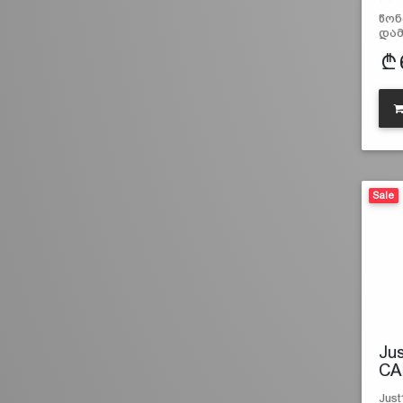
bl
წონ
დამ
Sale
Ju
CA
Just