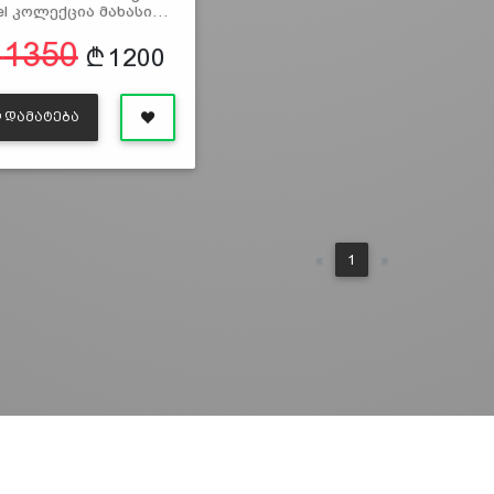
el კოლექცია მახასი…
1350
1200
ᲓᲐᲛᲐᲢᲔᲑᲐ
Previous
Next
«
1
»