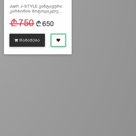
Just1 J-STYLE ვინტაჟური
კარბონის მოტოციკლე…
750
650
ᲓᲐᲛᲐᲢᲔᲑᲐ