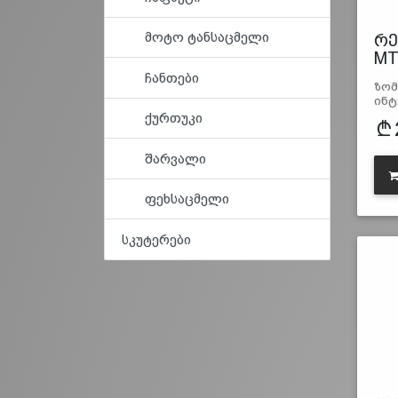
მოტო ტანსაცმელი
რე
MT
ჩანთები
ზომ
ინტ
ქურთუკი
შარვალი
ფეხსაცმელი
სკუტერები