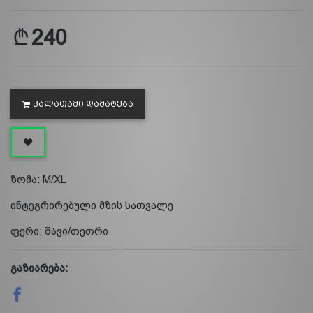
240
ᲙᲐᲚᲐᲗᲐᲨᲘ ᲓᲐᲛᲐᲢᲔᲑᲐ
ზომა: M/XL
ინტეგრირებული მზის სათვალე
ფერი: შავი/თეთრი
გაზიარება: